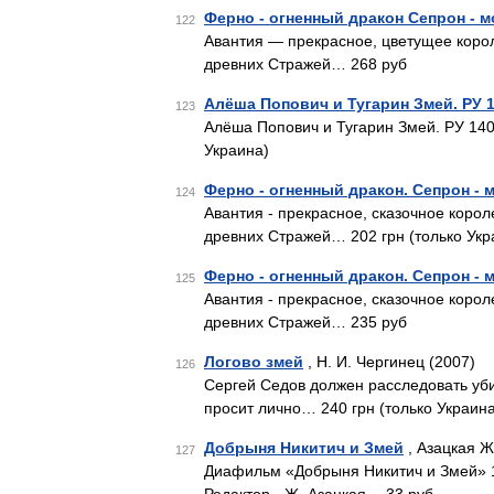
Ферно - огненный дракон Сепрон - 
122
Авантия — прекрасное, цветущее корол
древних Стражей… 268 руб
Алёша Попович и Тугарин Змей. РУ 1
123
Алёша Попович и Тугарин Змей. РУ 1406
Украина)
Ферно - огненный дракон. Сепрон - 
124
Авантия - прекрасное, сказочное коро
древних Стражей… 202 грн (только Укр
Ферно - огненный дракон. Сепрон - 
125
Авантия - прекрасное, сказочное коро
древних Стражей… 235 руб
Логово змей
, Н. И. Чергинец (2007)
126
Сергей Седов должен расследовать убий
просит лично… 240 грн (только Украина
Добрыня Никитич и Змей
, Азацкая Ж
127
Диафильм «Добрыня Никитич и Змей» 19