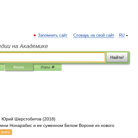
Запомнить сайт
Словарь на свой сайт
RU
едии на Академике
Найти!
Книги
Игры ⚽
, Юрий Шерстобитов (2018)
мени Нонарабис и ее суженном Белом Вороне из нового
 книга