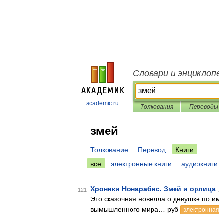
Словари и энциклоп
academic.ru
Толкования
Переводы
змей
Толкование
Перевод
Книги
все
электронные книги
аудиокниги
Хроники Нонарабис. Змей и орлица
121
Это сказочная новелла о девушке по и
вымышленного мира… руб
электронная