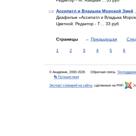
Редактор - Ж. Азацкая… 33 руб
Ассипатл и Владыка Морской Змей
,
128
Диафильм «Ассипатл и Владыка Морской
Цветной. Редактор - Т… 33 руб
Страницы
←
Предыдущая
Сле
1
2
3
4
5
6
© Академик, 2000-2026
Обратная связь:
Техподдерж
👣 Путешествия
Экспорт словарей на сайты
, сделанные на PHP,
Jo