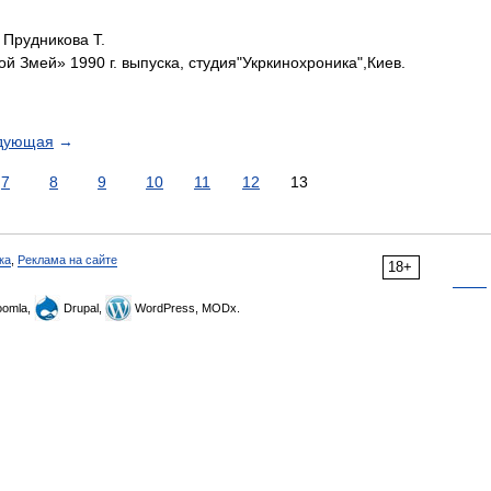
 Прудникова Т.
 Змей» 1990 г. выпуска, студия"Укркинохроника",Киев.
дующая
→
7
8
9
10
11
12
13
ка
,
Реклама на сайте
18+
omla,
Drupal,
WordPress, MODx.